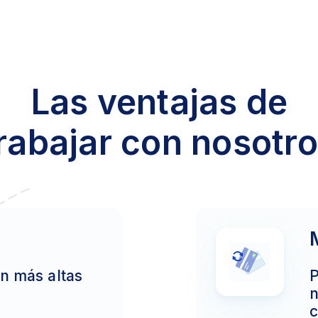
Las ventajas de
rabajar con nosotr
n más altas
P
n
c