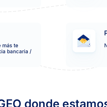
e más te
N
ia bancaria /
GEO donde estamo