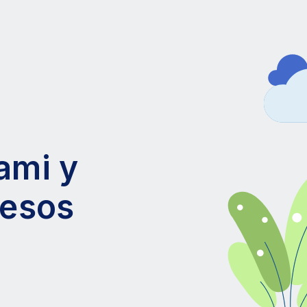
ami y
resos